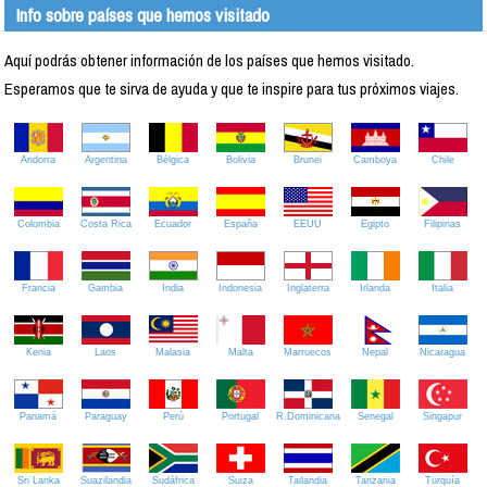
Info sobre países que hemos visitado
Aquí podrás obtener información de los países que hemos visitado.
Esperamos que te sirva de ayuda y que te inspire para tus próximos viajes.
Andorra
Argentina
Bélgica
Bolivia
Brunei
Camboya
Chile
Colombia
Costa Rica
Ecuador
España
EEUU
Egipto
Filipinas
Francia
Gambia
India
Indonesia
Inglaterra
Irlanda
Italia
Kenia
Laos
Malasia
Malta
Marruecos
Nepal
Nicaragua
Panamá
Paraguay
Perú
Portugal
R.Dominicana
Senegal
Singapur
Sri Lanka
Suazilandia
Sudáfrica
Suiza
Tailandia
Tanzania
Turquía