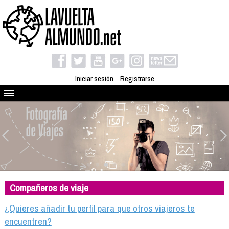
Iniciar sesión
Registrarse
Quienes somos
El proyecto
Blog
Viaja con nosotros
Camino solidario
Compañeros de viaje
Libros
Club de viajes
¿Quieres añadir tu perfil para que otros viajeros te
Compañeros de viaje
encuentren?