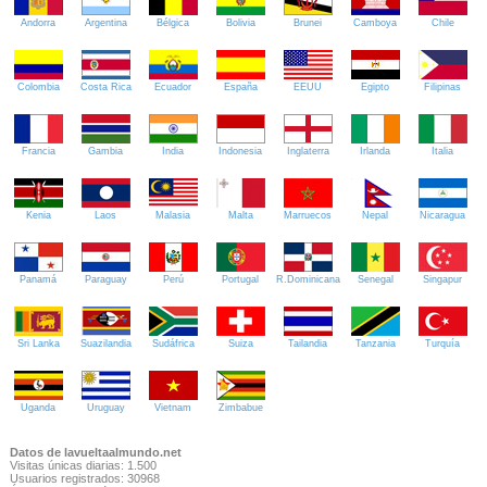
Andorra
Argentina
Bélgica
Bolivia
Brunei
Camboya
Chile
Colombia
Costa Rica
Ecuador
España
EEUU
Egipto
Filipinas
Francia
Gambia
India
Indonesia
Inglaterra
Irlanda
Italia
Kenia
Laos
Malasia
Malta
Marruecos
Nepal
Nicaragua
Panamá
Paraguay
Perú
Portugal
R.Dominicana
Senegal
Singapur
Sri Lanka
Suazilandia
Sudáfrica
Suiza
Tailandia
Tanzania
Turquía
Uganda
Uruguay
Vietnam
Zimbabue
Datos de lavueltaalmundo.net
Visitas únicas diarias: 1.500
Usuarios registrados: 30968