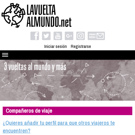
Iniciar sesión
Registrarse
Quienes somos
El proyecto
Blog
Viaja con nosotros
Camino solidario
Compañeros de viaje
Libros
Club de viajes
¿Quieres añadir tu perfil para que otros viajeros te
Compañeros de viaje
encuentren?