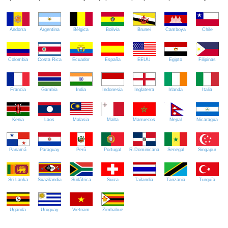
Andorra
Argentina
Bélgica
Bolivia
Brunei
Camboya
Chile
Colombia
Costa Rica
Ecuador
España
EEUU
Egipto
Filipinas
Francia
Gambia
India
Indonesia
Inglaterra
Irlanda
Italia
Kenia
Laos
Malasia
Malta
Marruecos
Nepal
Nicaragua
Panamá
Paraguay
Perú
Portugal
R.Dominicana
Senegal
Singapur
Sri Lanka
Suazilandia
Sudáfrica
Suiza
Tailandia
Tanzania
Turquía
Uganda
Uruguay
Vietnam
Zimbabue