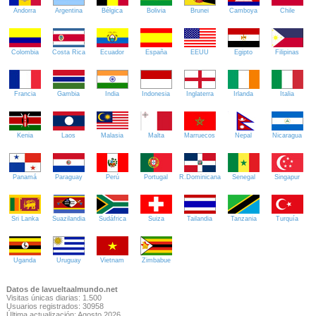
Andorra
Argentina
Bélgica
Bolivia
Brunei
Camboya
Chile
Colombia
Costa Rica
Ecuador
España
EEUU
Egipto
Filipinas
Francia
Gambia
India
Indonesia
Inglaterra
Irlanda
Italia
Kenia
Laos
Malasia
Malta
Marruecos
Nepal
Nicaragua
Panamá
Paraguay
Perú
Portugal
R.Dominicana
Senegal
Singapur
Sri Lanka
Suazilandia
Sudáfrica
Suiza
Tailandia
Tanzania
Turquía
Uganda
Uruguay
Vietnam
Zimbabue
Datos de lavueltaalmundo.net
Visitas únicas diarias: 1.500
Usuarios registrados: 30958
Última actualización: Agosto 2026