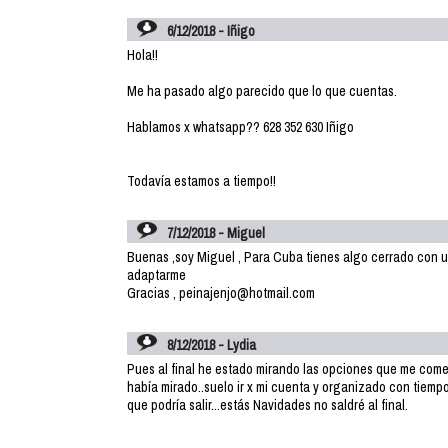
6/12/2018 - Iñigo
Hola!!
Me ha pasado algo parecido que lo que cuentas.
Hablamos x whatsapp?? 628 352 630 Iñigo
Todavía estamos a tiempo!!
7/12/2018 - Miguel
Buenas ,soy Miguel , Para Cuba tienes algo cerrado con un
adaptarme
Gracias , peinajenjo@hotmail.com
8/12/2018 - Lydia
Pues al final he estado mirando las opciones que me coment
había mirado..suelo ir x mi cuenta y organizado con tiempo
que podría salir...estás Navidades no saldré al final.