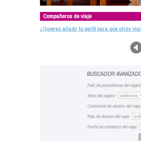
Compañeros de viaje
¿Quieres añadir tu perfil para que otros vi