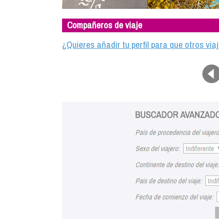
Compañeros de viaje
¿Quieres añadir tu perfil para que otros vi