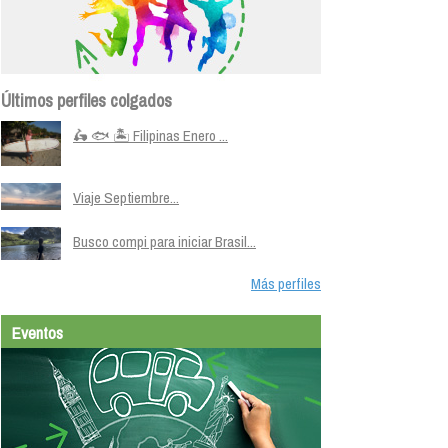
Últimos perfiles colgados
🛵 🐟 🏝️ Filipinas Enero ...
Viaje Septiembre...
Busco compi para iniciar Brasil...
Más perfiles
Eventos