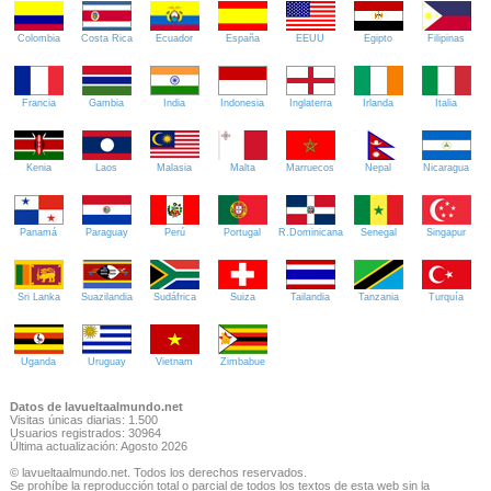
Colombia
Costa Rica
Ecuador
España
EEUU
Egipto
Filipinas
Francia
Gambia
India
Indonesia
Inglaterra
Irlanda
Italia
Kenia
Laos
Malasia
Malta
Marruecos
Nepal
Nicaragua
Panamá
Paraguay
Perú
Portugal
R.Dominicana
Senegal
Singapur
Sri Lanka
Suazilandia
Sudáfrica
Suiza
Tailandia
Tanzania
Turquía
Uganda
Uruguay
Vietnam
Zimbabue
Datos de lavueltaalmundo.net
Visitas únicas diarias: 1.500
Usuarios registrados: 30964
Última actualización: Agosto 2026
© lavueltaalmundo.net. Todos los derechos reservados.
Se prohíbe la reproducción total o parcial de todos los textos de esta web sin la