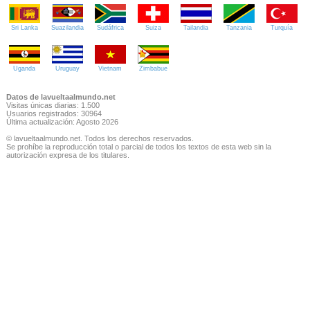
Sri Lanka
Suazilandia
Sudáfrica
Suiza
Tailandia
Tanzania
Turquía
Uganda
Uruguay
Vietnam
Zimbabue
Datos de lavueltaalmundo.net
Visitas únicas diarias: 1.500
Usuarios registrados: 30964
Última actualización: Agosto 2026
© lavueltaalmundo.net. Todos los derechos reservados.
Se prohíbe la reproducción total o parcial de todos los textos de esta web sin la
autorización expresa de los titulares.