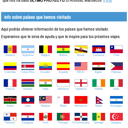
que nos ha dado.
ÚLTIMO PROYECTO:
El Khorbat, Marruecos
+ info
Info sobre países que hemos visitado
Aquí podrás obtener información de los países que hemos visitado.
Esperamos que te sirva de ayuda y que te inspire para tus próximos viajes.
Andorra
Argentina
Bélgica
Bolivia
Brunei
Camboya
Chile
Colombia
Costa Rica
Ecuador
España
EEUU
Egipto
Filipinas
Francia
Gambia
India
Indonesia
Inglaterra
Irlanda
Italia
Kenia
Laos
Malasia
Malta
Marruecos
Nepal
Nicaragua
Panamá
Paraguay
Perú
Portugal
R.Dominicana
Senegal
Singapur