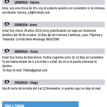
18/08/2016 - haizea
Hola..soy una chica de 32 y voy al sudeste asiatico en noviembre si te interesa
escribeme..haizea_cd@hotmail.com
23/08/2016 - Anna
Hola! Soy chica, 29 años, BCN estoy planificando un viaje por Sudoeste
Asiático del 28 de octubre, 15 días 😀 me interesa Camboya, Laos, Filipinas y
Tailandia. Contáctame whatsapp 691072356
26/08/2016 - Sonia
Hola! Soy Sonia de Barcelona. Podría cogerme unos 10-12 días en noviembre.
Yo me había mirado de ir a la India o a Bali. No sé si te puede interesar el
destino
Te dejo mi mail: f78slm@gmail.com
24/10/2016 - Diego
Voy Al norte de la India del 4 al 12 Noviembre, si queréis aquí os dejo mi mail
Xavi y Carme