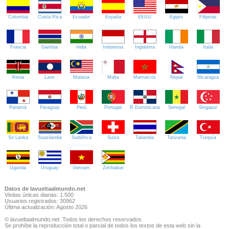
Colombia
Costa Rica
Ecuador
España
EEUU
Egipto
Filipinas
Francia
Gambia
India
Indonesia
Inglaterra
Irlanda
Italia
Kenia
Laos
Malasia
Malta
Marruecos
Nepal
Nicaragua
Panamá
Paraguay
Perú
Portugal
R.Dominicana
Senegal
Singapur
Sri Lanka
Suazilandia
Sudáfrica
Suiza
Tailandia
Tanzania
Turquía
Uganda
Uruguay
Vietnam
Zimbabue
Datos de lavueltaalmundo.net
Visitas únicas diarias: 1.500
Usuarios registrados: 30962
Última actualización: Agosto 2026
© lavueltaalmundo.net. Todos los derechos reservados.
Se prohíbe la reproducción total o parcial de todos los textos de esta web sin la