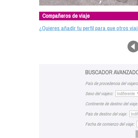
Compañeros de viaje
¿Quieres añadir tu perfil para que otros vi