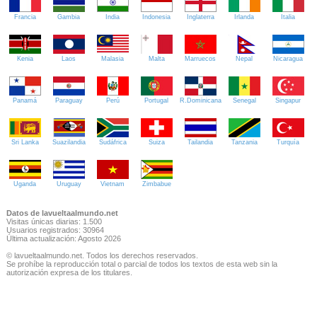
Francia
Gambia
India
Indonesia
Inglaterra
Irlanda
Italia
Kenia
Laos
Malasia
Malta
Marruecos
Nepal
Nicaragua
Panamá
Paraguay
Perú
Portugal
R.Dominicana
Senegal
Singapur
Sri Lanka
Suazilandia
Sudáfrica
Suiza
Tailandia
Tanzania
Turquía
Uganda
Uruguay
Vietnam
Zimbabue
Datos de lavueltaalmundo.net
Visitas únicas diarias: 1.500
Usuarios registrados: 30964
Última actualización: Agosto 2026
© lavueltaalmundo.net. Todos los derechos reservados.
Se prohíbe la reproducción total o parcial de todos los textos de esta web sin la
autorización expresa de los titulares.