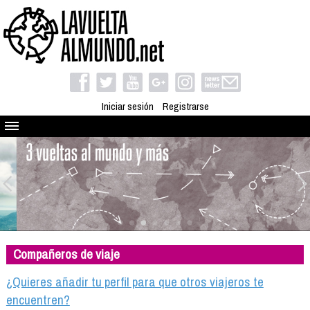
Iniciar sesión
Registrarse
Quienes somos
El proyecto
Blog
Viaja con nosotros
Camino solidario
Compañeros de viaje
Libros
Club de viajes
¿Quieres añadir tu perfil para que otros viajeros te
Compañeros de viaje
encuentren?