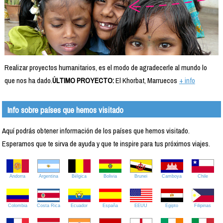
Realizar proyectos humanitarios, es el modo de agradecerle al mundo lo
que nos ha dado.
ÚLTIMO PROYECTO:
El Khorbat, Marruecos
+ info
Info sobre países que hemos visitado
Aquí podrás obtener información de los países que hemos visitado.
Esperamos que te sirva de ayuda y que te inspire para tus próximos viajes.
Andorra
Argentina
Bélgica
Bolivia
Brunei
Camboya
Chile
Colombia
Costa Rica
Ecuador
España
EEUU
Egipto
Filipinas