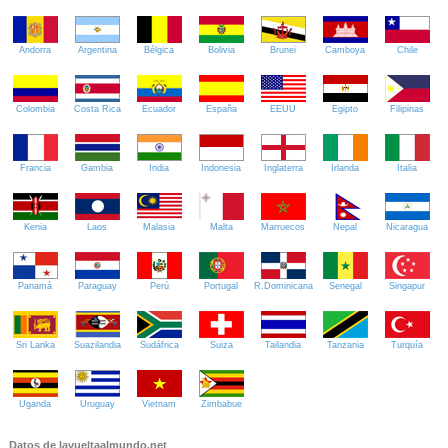
Andorra
Argentina
Bélgica
Bolivia
Brunei
Camboya
Chile
Colombia
Costa Rica
Ecuador
España
EEUU
Egipto
Filipinas
Francia
Gambia
India
Indonesia
Inglaterra
Irlanda
Italia
Kenia
Laos
Malasia
Malta
Marruecos
Nepal
Nicaragua
Panamá
Paraguay
Perú
Portugal
R.Dominicana
Senegal
Singapur
Sri Lanka
Suazilandia
Sudáfrica
Suiza
Tailandia
Tanzania
Turquía
Uganda
Uruguay
Vietnam
Zimbabue
Datos de lavueltaalmundo.net