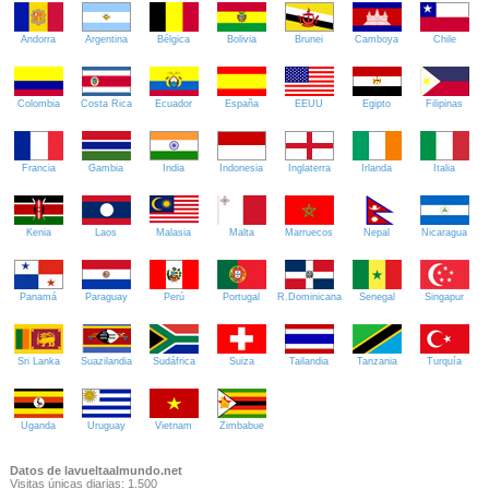
Andorra
Argentina
Bélgica
Bolivia
Brunei
Camboya
Chile
Colombia
Costa Rica
Ecuador
España
EEUU
Egipto
Filipinas
Francia
Gambia
India
Indonesia
Inglaterra
Irlanda
Italia
Kenia
Laos
Malasia
Malta
Marruecos
Nepal
Nicaragua
Panamá
Paraguay
Perú
Portugal
R.Dominicana
Senegal
Singapur
Sri Lanka
Suazilandia
Sudáfrica
Suiza
Tailandia
Tanzania
Turquía
Uganda
Uruguay
Vietnam
Zimbabue
Datos de lavueltaalmundo.net
Visitas únicas diarias: 1.500