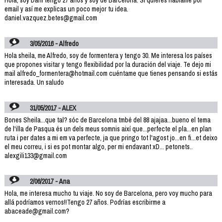
email y así me explicas un poco mejor tu idea.
daniel.vazquez.betes@gmail.com
3/05/2016 - Alfredo
Hola sheila, me Alfredo, soy de formentera y tengo 30. Me interesa los países
que propones visitar y tengo flexibilidad por la duración del viaje. Te dejo mi
mail alfredo_formentera@hotmail.com cuéntame que tienes pensando si estás
interesada. Un saludo
31/05/2017 - ALEX
Bones Sheila...que tal? sóc de Barcelona tmbé del 88 ajajaa...bueno el tema
de l'illa de Pasqua és un dels meus somnis així que...perfecte el pla...en plan
ruta i per dates a mi em va perfecte, ja que pringo tot l'agost jo...en fi...et deixo
el meu correu, i si es pot montar algo, per mi endavant xD... petonets..
alexgili133@gmail.com
2/06/2017 - Ana
Hola, me interesa mucho tu viaje. No soy de Barcelona, pero voy mucho para
allá podríamos vernos!!Tengo 27 años. Podrías escribirme a
abaceade@gmail.com?