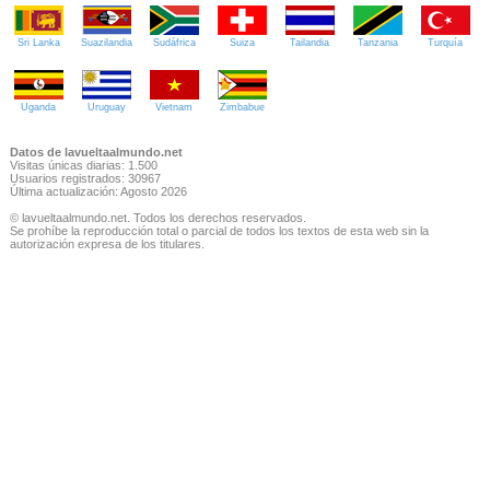
Sri Lanka
Suazilandia
Sudáfrica
Suiza
Tailandia
Tanzania
Turquía
Uganda
Uruguay
Vietnam
Zimbabue
Datos de lavueltaalmundo.net
Visitas únicas diarias: 1.500
Usuarios registrados: 30967
Última actualización: Agosto 2026
© lavueltaalmundo.net. Todos los derechos reservados.
Se prohíbe la reproducción total o parcial de todos los textos de esta web sin la
autorización expresa de los titulares.