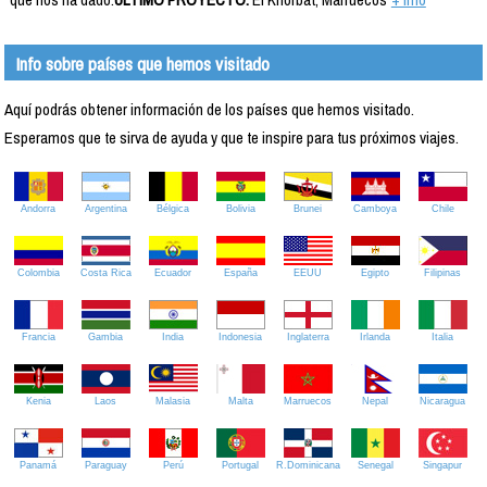
Info sobre países que hemos visitado
Aquí podrás obtener información de los países que hemos visitado.
Esperamos que te sirva de ayuda y que te inspire para tus próximos viajes.
Andorra
Argentina
Bélgica
Bolivia
Brunei
Camboya
Chile
Colombia
Costa Rica
Ecuador
España
EEUU
Egipto
Filipinas
Francia
Gambia
India
Indonesia
Inglaterra
Irlanda
Italia
Kenia
Laos
Malasia
Malta
Marruecos
Nepal
Nicaragua
Panamá
Paraguay
Perú
Portugal
R.Dominicana
Senegal
Singapur