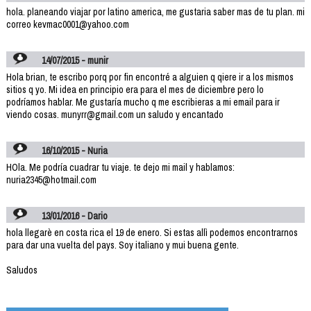
hola. planeando viajar por latino america, me gustaria saber mas de tu plan. mi
correo kevmac0001@yahoo.com
14/07/2015 - munir
Hola brian, te escribo porq por fin encontré a alguien q qiere ir a los mismos
sitios q yo. Mi idea en principio era para el mes de diciembre pero lo
podríamos hablar. Me gustaría mucho q me escribieras a mi email para ir
viendo cosas. munyrr@gmail.com un saludo y encantado
16/10/2015 - Nuria
HOla. Me podría cuadrar tu viaje. te dejo mi mail y hablamos:
nuria2345@hotmail.com
13/01/2016 - Dario
hola llegarè en costa rica el 19 de enero. Si estas allì podemos encontrarnos
para dar una vuelta del pays. Soy italiano y mui buena gente.
Saludos