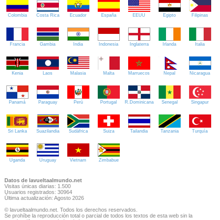
Colombia
Costa Rica
Ecuador
España
EEUU
Egipto
Filipinas
Francia
Gambia
India
Indonesia
Inglaterra
Irlanda
Italia
Kenia
Laos
Malasia
Malta
Marruecos
Nepal
Nicaragua
Panamá
Paraguay
Perú
Portugal
R.Dominicana
Senegal
Singapur
Sri Lanka
Suazilandia
Sudáfrica
Suiza
Tailandia
Tanzania
Turquía
Uganda
Uruguay
Vietnam
Zimbabue
Datos de lavueltaalmundo.net
Visitas únicas diarias: 1.500
Usuarios registrados: 30964
Última actualización: Agosto 2026
© lavueltaalmundo.net. Todos los derechos reservados.
Se prohíbe la reproducción total o parcial de todos los textos de esta web sin la