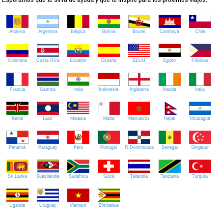
Andorra
Argentina
Bélgica
Bolivia
Brunei
Camboya
Chile
Colombia
Costa Rica
Ecuador
España
EEUU
Egipto
Filipinas
Francia
Gambia
India
Indonesia
Inglaterra
Irlanda
Italia
Kenia
Laos
Malasia
Malta
Marruecos
Nepal
Nicaragua
Panamá
Paraguay
Perú
Portugal
R.Dominicana
Senegal
Singapur
Sri Lanka
Suazilandia
Sudáfrica
Suiza
Tailandia
Tanzania
Turquía
Uganda
Uruguay
Vietnam
Zimbabue