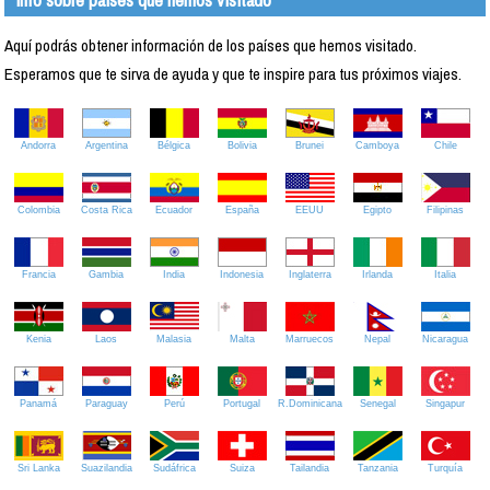
Aquí podrás obtener información de los países que hemos visitado.
Esperamos que te sirva de ayuda y que te inspire para tus próximos viajes.
Andorra
Argentina
Bélgica
Bolivia
Brunei
Camboya
Chile
Colombia
Costa Rica
Ecuador
España
EEUU
Egipto
Filipinas
Francia
Gambia
India
Indonesia
Inglaterra
Irlanda
Italia
Kenia
Laos
Malasia
Malta
Marruecos
Nepal
Nicaragua
Panamá
Paraguay
Perú
Portugal
R.Dominicana
Senegal
Singapur
Sri Lanka
Suazilandia
Sudáfrica
Suiza
Tailandia
Tanzania
Turquía