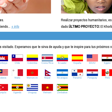
es.
Realizar proyectos humanitarios, es
iendo...
+ info
dado.
ÚLTIMO PROYECTO:
El Khorb
visitado. Esperamos que te sirva de ayuda y que te inspire para tus próximos v
amboya
Chile
Colombia
Costa Rica
Ecuador
España
EEUU
Egipto
alasia
Malta
Marruecos
Nepal
Nicaragua
Panamá
Paraguay
Perú
urquía
Uganda
Uruguay
Vietnam
Zimbabue