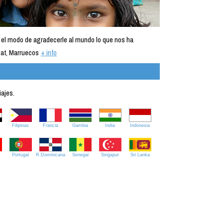
 el modo de agradecerle al mundo lo que nos ha
at, Marruecos
+ info
iajes.
Filipinas
Francia
Gambia
India
Indonesia
Portugal
R.Dominicana
Senegal
Singapur
Sri Lanka