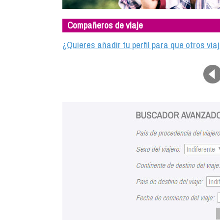
Compañeros de viaje
¿Quieres añadir tu perfil para que otros vi