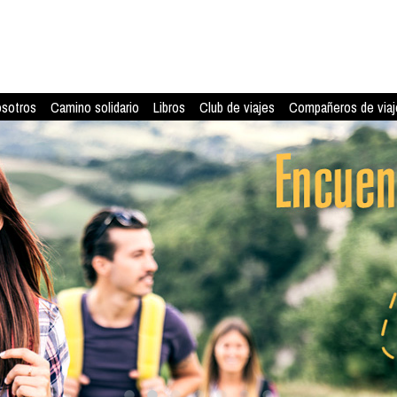
osotros
Camino solidario
Libros
Club de viajes
Compañeros de viaj