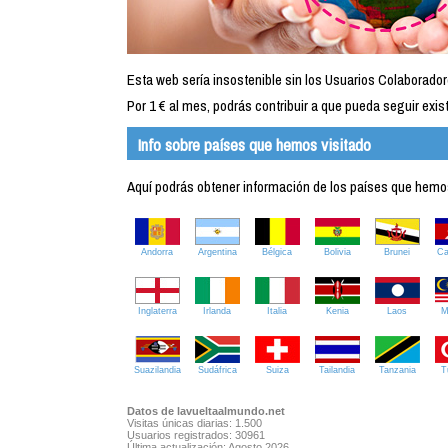
Esta web sería insostenible sin los Usuarios Colaborador
Por 1 € al mes, podrás contribuir a que pueda seguir exist
Info sobre países que hemos visitado
Aquí podrás obtener información de los países que hemos 
Andorra
Argentina
Bélgica
Bolivia
Brunei
C
Inglaterra
Irlanda
Italia
Kenia
Laos
M
Suazilandia
Sudáfrica
Suiza
Tailandia
Tanzania
T
Datos de lavueltaalmundo.net
Visitas únicas diarias: 1.500
Usuarios registrados: 30961
Última actualización: Agosto 2026