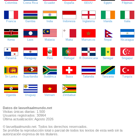
Colombia
Costa Rica
Ecuador
España
EEUU
Egipto
Filipinas
Francia
Gambia
India
Indonesia
Inglaterra
Irlanda
Italia
Kenia
Laos
Malasia
Malta
Marruecos
Nepal
Nicaragua
Panamá
Paraguay
Perú
Portugal
R.Dominicana
Senegal
Singapur
Sri Lanka
Suazilandia
Sudáfrica
Suiza
Tailandia
Tanzania
Turquía
Uganda
Uruguay
Vietnam
Zimbabue
Datos de lavueltaalmundo.net
Visitas únicas diarias: 1.500
Usuarios registrados: 30964
Última actualización: Agosto 2026
© lavueltaalmundo.net. Todos los derechos reservados.
Se prohíbe la reproducción total o parcial de todos los textos de esta web sin la
autorización expresa de los titulares.