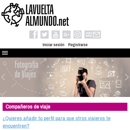
Iniciar sesión
Registrarse
Quienes somos
El proyecto
Blog
Viaja con nosotros
Camino solidario
Compañeros de viaje
Libros
Club de viajes
¿Quieres añadir tu perfil para que otros viajeros te
Compañeros de viaje
encuentren?