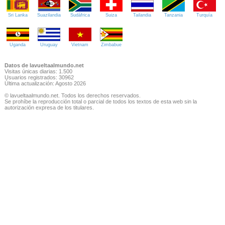
Sri Lanka
Suazilandia
Sudáfrica
Suiza
Tailandia
Tanzania
Turquía
Uganda
Uruguay
Vietnam
Zimbabue
Datos de lavueltaalmundo.net
Visitas únicas diarias: 1.500
Usuarios registrados: 30962
Última actualización: Agosto 2026
© lavueltaalmundo.net. Todos los derechos reservados.
Se prohíbe la reproducción total o parcial de todos los textos de esta web sin la
autorización expresa de los titulares.