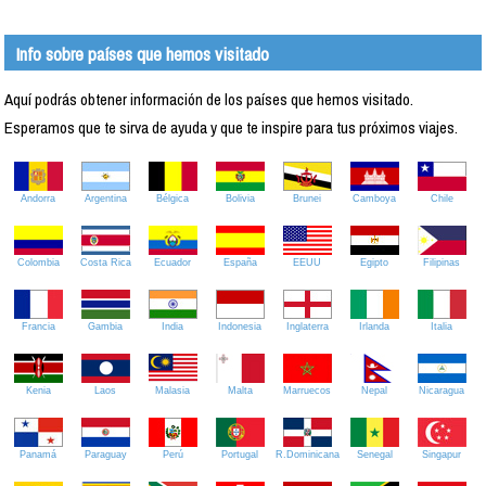
Info sobre países que hemos visitado
Aquí podrás obtener información de los países que hemos visitado.
Esperamos que te sirva de ayuda y que te inspire para tus próximos viajes.
Andorra
Argentina
Bélgica
Bolivia
Brunei
Camboya
Chile
Colombia
Costa Rica
Ecuador
España
EEUU
Egipto
Filipinas
Francia
Gambia
India
Indonesia
Inglaterra
Irlanda
Italia
Kenia
Laos
Malasia
Malta
Marruecos
Nepal
Nicaragua
Panamá
Paraguay
Perú
Portugal
R.Dominicana
Senegal
Singapur