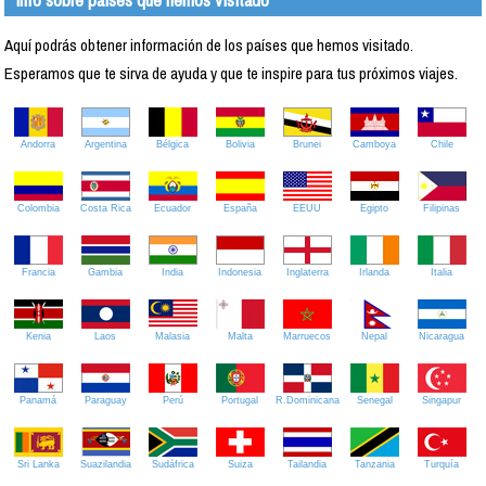
Aquí podrás obtener información de los países que hemos visitado.
Esperamos que te sirva de ayuda y que te inspire para tus próximos viajes.
Andorra
Argentina
Bélgica
Bolivia
Brunei
Camboya
Chile
Colombia
Costa Rica
Ecuador
España
EEUU
Egipto
Filipinas
Francia
Gambia
India
Indonesia
Inglaterra
Irlanda
Italia
Kenia
Laos
Malasia
Malta
Marruecos
Nepal
Nicaragua
Panamá
Paraguay
Perú
Portugal
R.Dominicana
Senegal
Singapur
Sri Lanka
Suazilandia
Sudáfrica
Suiza
Tailandia
Tanzania
Turquía