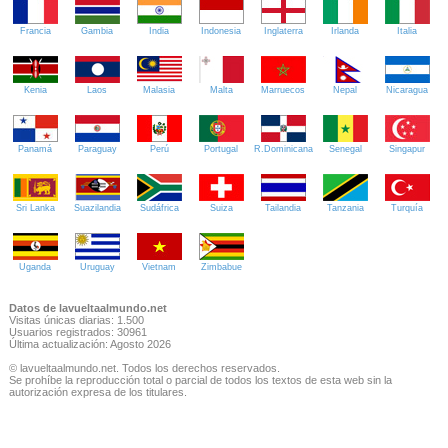
Francia
Gambia
India
Indonesia
Inglaterra
Irlanda
Italia
Kenia
Laos
Malasia
Malta
Marruecos
Nepal
Nicaragua
Panamá
Paraguay
Perú
Portugal
R.Dominicana
Senegal
Singapur
Sri Lanka
Suazilandia
Sudáfrica
Suiza
Tailandia
Tanzania
Turquía
Uganda
Uruguay
Vietnam
Zimbabue
Datos de lavueltaalmundo.net
Visitas únicas diarias: 1.500
Usuarios registrados: 30961
Última actualización: Agosto 2026
© lavueltaalmundo.net. Todos los derechos reservados.
Se prohíbe la reproducción total o parcial de todos los textos de esta web sin la
autorización expresa de los titulares.