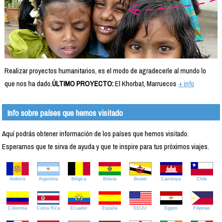
Realizar proyectos humanitarios, es el modo de agradecerle al mundo lo
que nos ha dado.
ÚLTIMO PROYECTO:
El Khorbat, Marruecos
+ info
Info sobre países que hemos visitado
Aquí podrás obtener información de los países que hemos visitado.
Esperamos que te sirva de ayuda y que te inspire para tus próximos viajes.
Andorra
Argentina
Bélgica
Bolivia
Brunei
Camboya
Chile
Colombia
Costa Rica
Ecuador
España
EEUU
Egipto
Filipinas