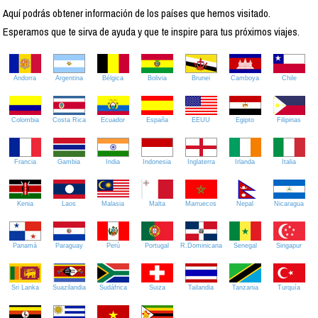
Aquí podrás obtener información de los países que hemos visitado.
Esperamos que te sirva de ayuda y que te inspire para tus próximos viajes.
Andorra
Argentina
Bélgica
Bolivia
Brunei
Camboya
Chile
Colombia
Costa Rica
Ecuador
España
EEUU
Egipto
Filipinas
Francia
Gambia
India
Indonesia
Inglaterra
Irlanda
Italia
Kenia
Laos
Malasia
Malta
Marruecos
Nepal
Nicaragua
Panamá
Paraguay
Perú
Portugal
R.Dominicana
Senegal
Singapur
Sri Lanka
Suazilandia
Sudáfrica
Suiza
Tailandia
Tanzania
Turquía