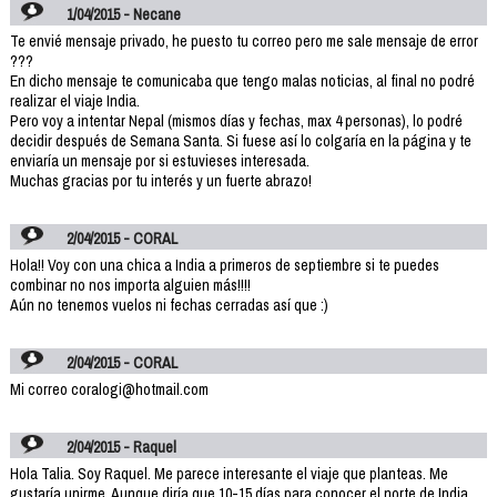
1/04/2015 - Necane
Te envié mensaje privado, he puesto tu correo pero me sale mensaje de error
???
En dicho mensaje te comunicaba que tengo malas noticias, al final no podré
realizar el viaje India.
Pero voy a intentar Nepal (mismos días y fechas, max 4 personas), lo podré
decidir después de Semana Santa. Si fuese así lo colgaría en la página y te
enviaría un mensaje por si estuvieses interesada.
Muchas gracias por tu interés y un fuerte abrazo!
2/04/2015 - CORAL
Hola!! Voy con una chica a India a primeros de septiembre si te puedes
combinar no nos importa alguien más!!!!
Aún no tenemos vuelos ni fechas cerradas así que :)
2/04/2015 - CORAL
Mi correo coralogi@hotmail.com
2/04/2015 - Raquel
Hola Talia. Soy Raquel. Me parece interesante el viaje que planteas. Me
gustaría unirme. Aunque diría que 10-15 días para conocer el norte de India