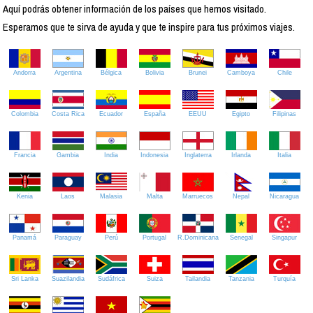
Aquí podrás obtener información de los países que hemos visitado.
Esperamos que te sirva de ayuda y que te inspire para tus próximos viajes.
Andorra
Argentina
Bélgica
Bolivia
Brunei
Camboya
Chile
Colombia
Costa Rica
Ecuador
España
EEUU
Egipto
Filipinas
Francia
Gambia
India
Indonesia
Inglaterra
Irlanda
Italia
Kenia
Laos
Malasia
Malta
Marruecos
Nepal
Nicaragua
Panamá
Paraguay
Perú
Portugal
R.Dominicana
Senegal
Singapur
Sri Lanka
Suazilandia
Sudáfrica
Suiza
Tailandia
Tanzania
Turquía