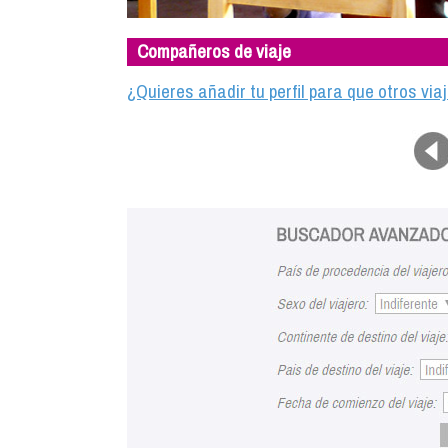
Compañeros de viaje
¿Quieres añadir tu perfil para que otros vi