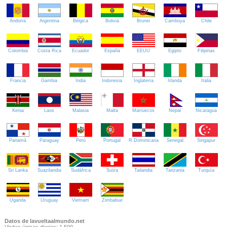
Andorra
Argentina
Bélgica
Bolivia
Brunei
Camboya
Chile
Colombia
Costa Rica
Ecuador
España
EEUU
Egipto
Filipinas
Francia
Gambia
India
Indonesia
Inglaterra
Irlanda
Italia
Kenia
Laos
Malasia
Malta
Marruecos
Nepal
Nicaragua
Panamá
Paraguay
Perú
Portugal
R.Dominicana
Senegal
Singapur
Sri Lanka
Suazilandia
Sudáfrica
Suiza
Tailandia
Tanzania
Turquía
Uganda
Uruguay
Vietnam
Zimbabue
Datos de lavueltaalmundo.net
Visitas únicas diarias: 1.500