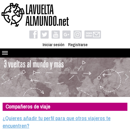
Iniciar sesión
Registrarse
Quienes somos
El proyecto
Blog
Viaja con nosotros
Camino solidario
Compañeros de viaje
Libros
Club de viajes
¿Quieres añadir tu perfil para que otros viajeros te
Compañeros de viaje
encuentren?