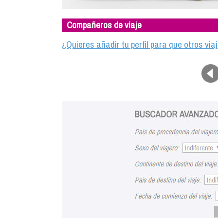
Compañeros de viaje
¿Quieres añadir tu perfil para que otros vi