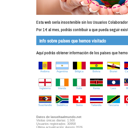
Esta web sería insostenible sin los Usuarios Colaborador
Por 1 € al mes, podrás contribuir a que pueda seguir exist
Info sobre países que hemos visitado
Aquí podrás obtener información de los países que hemos 
Andorra
Argentina
Bélgica
Bolivia
Brunei
C
Inglaterra
Irlanda
Italia
Kenia
Laos
M
Suazilandia
Sudáfrica
Suiza
Tailandia
Tanzania
T
Datos de lavueltaalmundo.net
Visitas únicas diarias: 1.500
Usuarios registrados: 30958
Última actualización: Agosto 2026