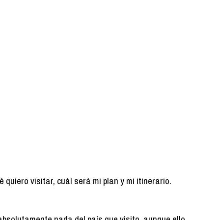
uiero visitar, cuál será mi plan y mi itinerario.
absolutamente nada del país que visito, aunque ello