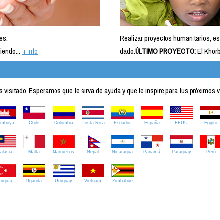
es.
Realizar proyectos humanitarios, es
iendo...
+ info
dado.
ÚLTIMO PROYECTO:
El Khorb
visitado. Esperamos que te sirva de ayuda y que te inspire para tus próximos v
amboya
Chile
Colombia
Costa Rica
Ecuador
España
EEUU
Egipto
alasia
Malta
Marruecos
Nepal
Nicaragua
Panamá
Paraguay
Perú
urquía
Uganda
Uruguay
Vietnam
Zimbabue