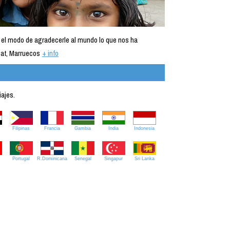
 el modo de agradecerle al mundo lo que nos ha
at, Marruecos
+ info
iajes.
Filipinas
Francia
Gambia
India
Indonesia
Portugal
R.Dominicana
Senegal
Singapur
Sri Lanka