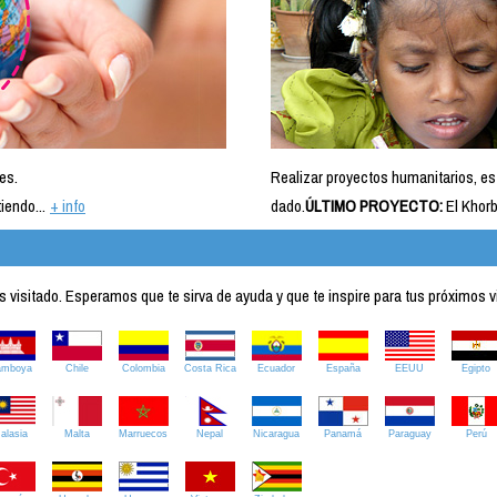
es.
Realizar proyectos humanitarios, es
iendo...
+ info
dado.
ÚLTIMO PROYECTO:
El Khorb
visitado. Esperamos que te sirva de ayuda y que te inspire para tus próximos v
amboya
Chile
Colombia
Costa Rica
Ecuador
España
EEUU
Egipto
alasia
Malta
Marruecos
Nepal
Nicaragua
Panamá
Paraguay
Perú