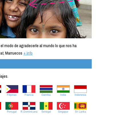
 el modo de agradecerle al mundo lo que nos ha
at, Marruecos
+ info
iajes.
Filipinas
Francia
Gambia
India
Indonesia
Portugal
R.Dominicana
Senegal
Singapur
Sri Lanka