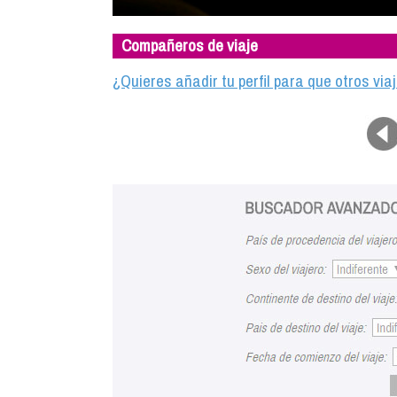
Compañeros de viaje
¿Quieres añadir tu perfil para que otros vi