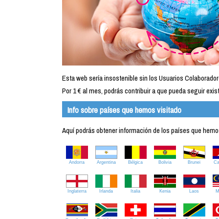
Esta web sería insostenible sin los Usuarios Colaborador
Por 1 € al mes, podrás contribuir a que pueda seguir exist
Info sobre países que hemos visitado
Aquí podrás obtener información de los países que hemos 
Andorra
Argentina
Bélgica
Bolivia
Brunei
C
Inglaterra
Irlanda
Italia
Kenia
Laos
M