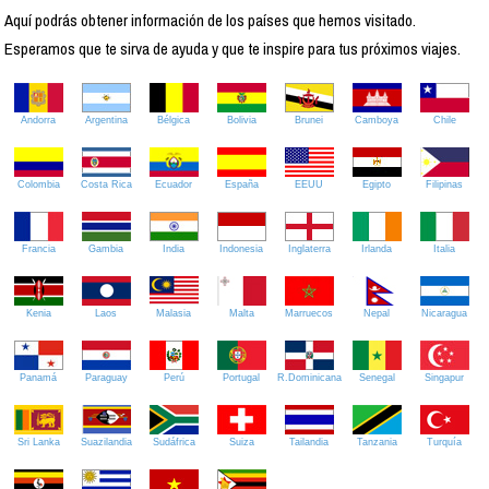
Aquí podrás obtener información de los países que hemos visitado.
Esperamos que te sirva de ayuda y que te inspire para tus próximos viajes.
Andorra
Argentina
Bélgica
Bolivia
Brunei
Camboya
Chile
Colombia
Costa Rica
Ecuador
España
EEUU
Egipto
Filipinas
Francia
Gambia
India
Indonesia
Inglaterra
Irlanda
Italia
Kenia
Laos
Malasia
Malta
Marruecos
Nepal
Nicaragua
Panamá
Paraguay
Perú
Portugal
R.Dominicana
Senegal
Singapur
Sri Lanka
Suazilandia
Sudáfrica
Suiza
Tailandia
Tanzania
Turquía