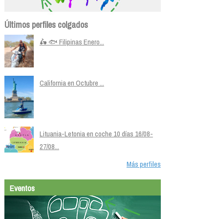
Últimos perfiles colgados
🛵 🐟 Filipinas Enero...
California en Octubre ...
Lituania-Letonia en coche 10 días 16/08-
27/08...
Más perfiles
Eventos