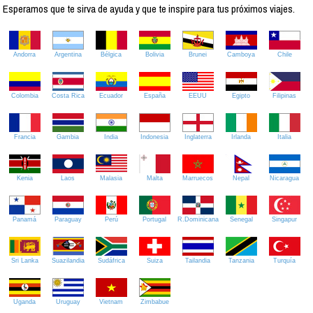
Esperamos que te sirva de ayuda y que te inspire para tus próximos viajes.
Andorra
Argentina
Bélgica
Bolivia
Brunei
Camboya
Chile
Colombia
Costa Rica
Ecuador
España
EEUU
Egipto
Filipinas
Francia
Gambia
India
Indonesia
Inglaterra
Irlanda
Italia
Kenia
Laos
Malasia
Malta
Marruecos
Nepal
Nicaragua
Panamá
Paraguay
Perú
Portugal
R.Dominicana
Senegal
Singapur
Sri Lanka
Suazilandia
Sudáfrica
Suiza
Tailandia
Tanzania
Turquía
Uganda
Uruguay
Vietnam
Zimbabue