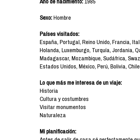
Año de nacimiento:
1985
Sexo:
Hombre
Países visitados:
España, Portugal, Reino Unido, Francia, Ita
Holanda, Luxemburgo, Turquía, Jordania, Qat
Madagascar, Mozambique, Sudáfrica, Swazi
Estados Unidos, México, Perú, Bolivia, Chil
Lo que más me interesa de un viaje:
Historia
Cultura y costumbres
Visitar monumentos
Naturaleza
Mi planificación:
Antes de salir de casa sé perfectamente qué q