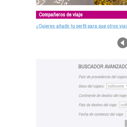
Compañeros de viaje
¿Quieres añadir tu perfil para que otros vi