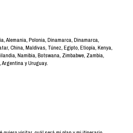
lia, Alemania, Polonia, Dinamarca, Dinamarca,
ar, China, Maldivas, Túnez, Egipto, Etiopía, Kenya,
landia, Namibia, Botswana, Zimbabwe, Zambia,
e, Argentina y Uruguay.
uiero visitar, cuál será mi plan y mi itinerario.