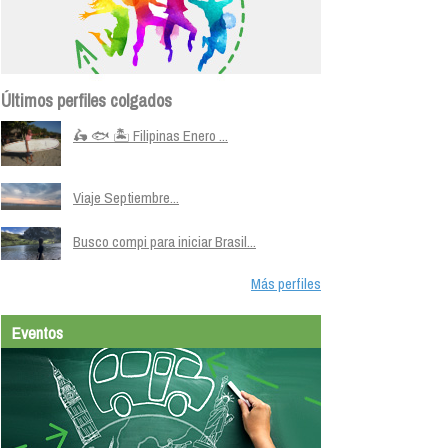
Últimos perfiles colgados
🛵 🐟 🏝️ Filipinas Enero ...
Viaje Septiembre...
Busco compi para iniciar Brasil...
Más perfiles
Eventos