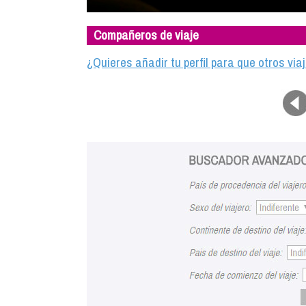
Compañeros de viaje
¿Quieres añadir tu perfil para que otros vi