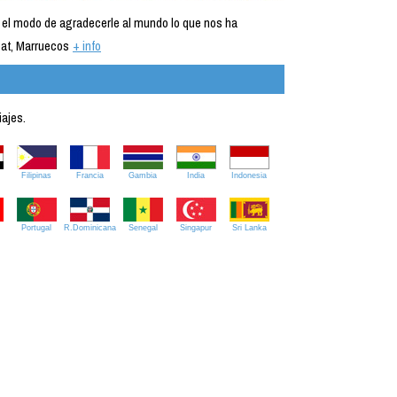
 el modo de agradecerle al mundo lo que nos ha
at, Marruecos
+ info
iajes.
Filipinas
Francia
Gambia
India
Indonesia
Portugal
R.Dominicana
Senegal
Singapur
Sri Lanka