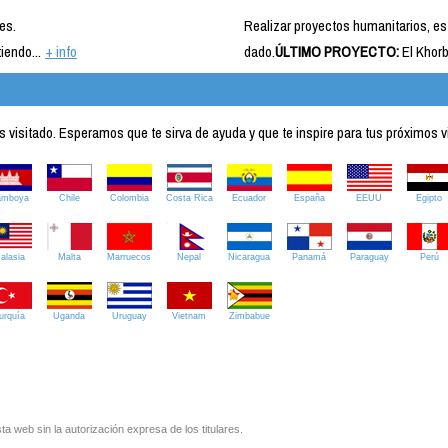
es.
Realizar proyectos humanitarios, es
iendo...
+ info
dado.
ÚLTIMO PROYECTO:
El Khorb
visitado. Esperamos que te sirva de ayuda y que te inspire para tus próximos v
amboya
Chile
Colombia
Costa Rica
Ecuador
España
EEUU
Egipto
alasia
Malta
Marruecos
Nepal
Nicaragua
Panamá
Paraguay
Perú
urquía
Uganda
Uruguay
Vietnam
Zimbabue
ta web sin la autorización expresa de los titulares.