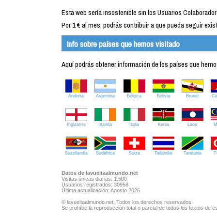
Esta web sería insostenible sin los Usuarios Colaborador
Por 1 € al mes, podrás contribuir a que pueda seguir exist
Info sobre países que hemos visitado
Aquí podrás obtener información de los países que hemos 
Andorra
Argentina
Bélgica
Bolivia
Brunei
C
Inglaterra
Irlanda
Italia
Kenia
Laos
M
Suazilandia
Sudáfrica
Suiza
Tailandia
Tanzania
T
Datos de lavueltaalmundo.net
Visitas únicas diarias: 1.500
Usuarios registrados: 30958
Última actualización: Agosto 2026
© lavueltaalmundo.net. Todos los derechos reservados.
Se prohíbe la reproducción total o parcial de todos los textos de es