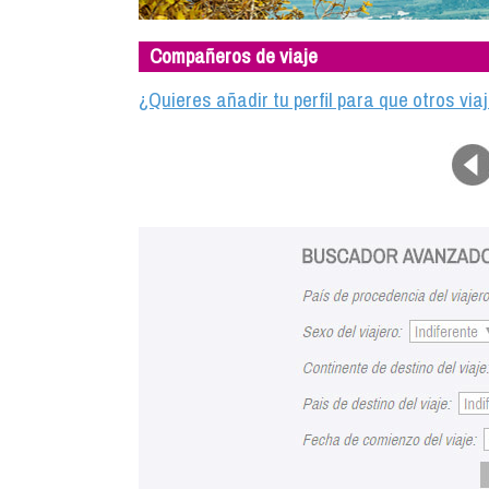
Compañeros de viaje
¿Quieres añadir tu perfil para que otros vi