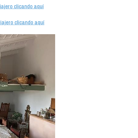
iajero clicando aquí
iajero clicando aquí