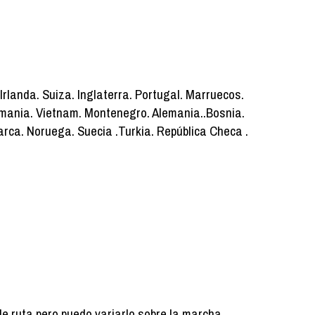
 Irlanda. Suiza. Inglaterra. Portugal. Marruecos.
umania. Vietnam. Montenegro. Alemania..Bosnia.
rca. Noruega. Suecia .Turkia. República Checa .
de ruta pero puedo variarlo sobre la marcha.