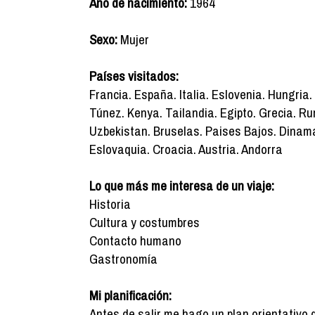
Año de nacimiento:
1964
Sexo:
Mujer
Países visitados:
Francia. España. Italia. Eslovenia. Hungria.
Túnez. Kenya. Tailandia. Egipto. Grecia. R
Uzbekistan. Bruselas. Paises Bajos. Dinama
Eslovaquia. Croacia. Austria. Andorra
Lo que más me interesa de un viaje:
Historia
Cultura y costumbres
Contacto humano
Gastronomía
Mi planificación:
Antes de salir me hago un plan orientativo 