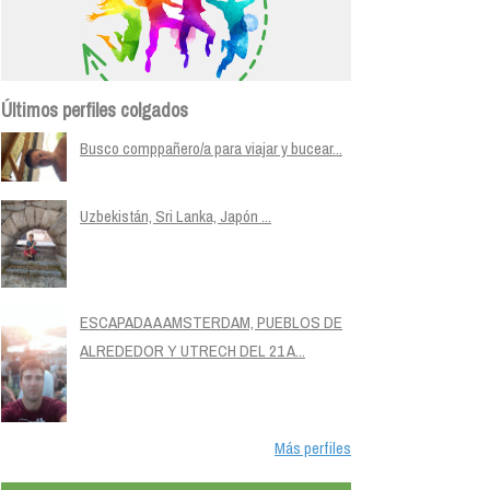
Últimos perfiles colgados
Busco comppañero/a para viajar y bucear...
Uzbekistán, Sri Lanka, Japón ...
ESCAPADA A AMSTERDAM, PUEBLOS DE
ALREDEDOR Y UTRECH DEL 21 A...
Más perfiles