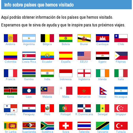
Info sobre países que hemos visitado
Aquí podrás obtener información de los países que hemos visitado.
Esperamos que te sirva de ayuda y que te inspire para tus próximos viajes.
Andorra
Argentina
Bélgica
Bolivia
Brunei
Camboya
Chile
Colombia
Costa Rica
Ecuador
España
EEUU
Egipto
Filipinas
Francia
Gambia
India
Indonesia
Inglaterra
Irlanda
Italia
Kenia
Laos
Malasia
Malta
Marruecos
Nepal
Nicaragua
Panamá
Paraguay
Perú
Portugal
R.Dominicana
Senegal
Singapur
Sri Lanka
Suazilandia
Sudáfrica
Suiza
Tailandia
Tanzania
Turquía