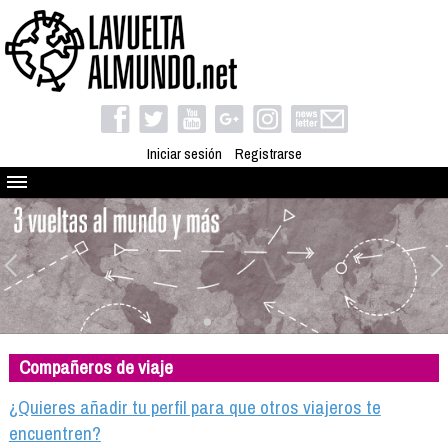
Iniciar sesión
Registrarse
Quienes somos
El proyecto
Blog
Viaja con nosotros
Camino solidario
Compañeros de viaje
Libros
Club de viajes
¿Quieres añadir tu perfil para que otros viajeros te
Compañeros de viaje
encuentren?