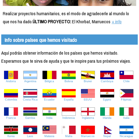
Realizar proyectos humanitarios, es el modo de agradecerle al mundo lo
que nos ha dado.
ÚLTIMO PROYECTO:
El Khorbat, Marruecos
+ info
Info sobre países que hemos visitado
Aquí podrás obtener información de los países que hemos visitado.
Esperamos que te sirva de ayuda y que te inspire para tus próximos viajes.
Andorra
Argentina
Bélgica
Bolivia
Brunei
Camboya
Chile
Colombia
Costa Rica
Ecuador
España
EEUU
Egipto
Filipinas
Francia
Gambia
India
Indonesia
Inglaterra
Irlanda
Italia
Kenia
Laos
Malasia
Malta
Marruecos
Nepal
Nicaragua