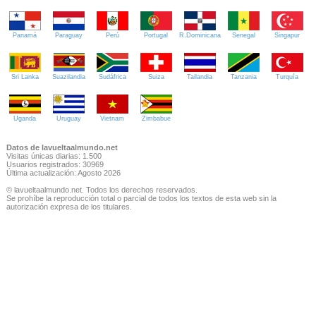
Panamá
Paraguay
Perú
Portugal
R.Dominicana
Senegal
Singapur
Sri Lanka
Suazilandia
Sudáfrica
Suiza
Tailandia
Tanzania
Turquía
Uganda
Uruguay
Vietnam
Zimbabue
Datos de lavueltaalmundo.net
Visitas únicas diarias: 1.500
Usuarios registrados: 30969
Última actualización: Agosto 2026
© lavueltaalmundo.net. Todos los derechos reservados.
Se prohíbe la reproducción total o parcial de todos los textos de esta web sin la
autorización expresa de los titulares.