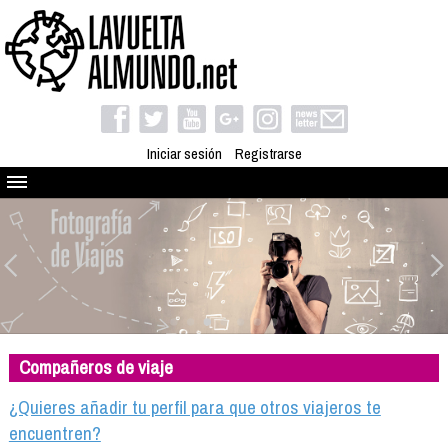
Iniciar sesión
Registrarse
Quienes somos
El proyecto
Blog
Viaja con nosotros
Camino solidario
Compañeros de viaje
Libros
Club de viajes
¿Quieres añadir tu perfil para que otros viajeros te
Compañeros de viaje
encuentren?