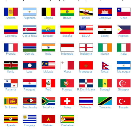
Andorra
Argentina
Bélgica
Bolivia
Brunei
Camboya
Chile
Colombia
Costa Rica
Ecuador
España
EEUU
Egipto
Filipinas
Francia
Gambia
India
Indonesia
Inglaterra
Irlanda
Italia
Kenia
Laos
Malasia
Malta
Marruecos
Nepal
Nicaragua
Panamá
Paraguay
Perú
Portugal
R.Dominicana
Senegal
Singapur
Sri Lanka
Suazilandia
Sudáfrica
Suiza
Tailandia
Tanzania
Turquía
Uganda
Uruguay
Vietnam
Zimbabue