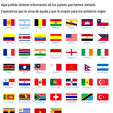
Aquí podrás obtener información de los países que hemos visitado.
Esperamos que te sirva de ayuda y que te inspire para tus próximos viajes.
Andorra
Argentina
Bélgica
Bolivia
Brunei
Camboya
Chile
Colombia
Costa Rica
Ecuador
España
EEUU
Egipto
Filipinas
Francia
Gambia
India
Indonesia
Inglaterra
Irlanda
Italia
Kenia
Laos
Malasia
Malta
Marruecos
Nepal
Nicaragua
Panamá
Paraguay
Perú
Portugal
R.Dominicana
Senegal
Singapur
Sri Lanka
Suazilandia
Sudáfrica
Suiza
Tailandia
Tanzania
Turquía