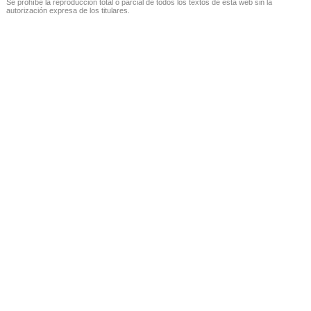
Se prohíbe la reproducción total o parcial de todos los textos de esta web sin la
autorización expresa de los titulares.