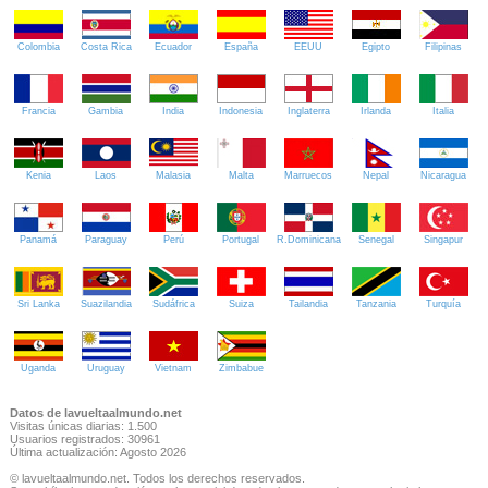
Colombia
Costa Rica
Ecuador
España
EEUU
Egipto
Filipinas
Francia
Gambia
India
Indonesia
Inglaterra
Irlanda
Italia
Kenia
Laos
Malasia
Malta
Marruecos
Nepal
Nicaragua
Panamá
Paraguay
Perú
Portugal
R.Dominicana
Senegal
Singapur
Sri Lanka
Suazilandia
Sudáfrica
Suiza
Tailandia
Tanzania
Turquía
Uganda
Uruguay
Vietnam
Zimbabue
Datos de lavueltaalmundo.net
Visitas únicas diarias: 1.500
Usuarios registrados: 30961
Última actualización: Agosto 2026
© lavueltaalmundo.net. Todos los derechos reservados.