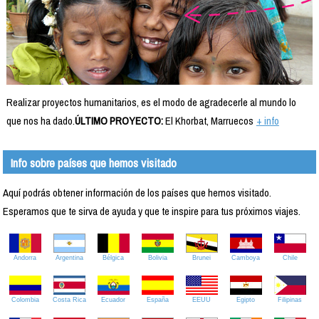
Realizar proyectos humanitarios, es el modo de agradecerle al mundo lo
que nos ha dado.
ÚLTIMO PROYECTO:
El Khorbat, Marruecos
+ info
Info sobre países que hemos visitado
Aquí podrás obtener información de los países que hemos visitado.
Esperamos que te sirva de ayuda y que te inspire para tus próximos viajes.
Andorra
Argentina
Bélgica
Bolivia
Brunei
Camboya
Chile
Colombia
Costa Rica
Ecuador
España
EEUU
Egipto
Filipinas