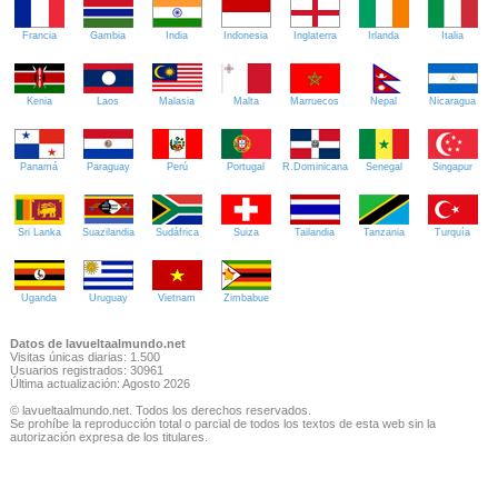
Francia
Gambia
India
Indonesia
Inglaterra
Irlanda
Italia
Kenia
Laos
Malasia
Malta
Marruecos
Nepal
Nicaragua
Panamá
Paraguay
Perú
Portugal
R.Dominicana
Senegal
Singapur
Sri Lanka
Suazilandia
Sudáfrica
Suiza
Tailandia
Tanzania
Turquía
Uganda
Uruguay
Vietnam
Zimbabue
Datos de lavueltaalmundo.net
Visitas únicas diarias: 1.500
Usuarios registrados: 30961
Última actualización: Agosto 2026
© lavueltaalmundo.net. Todos los derechos reservados.
Se prohíbe la reproducción total o parcial de todos los textos de esta web sin la
autorización expresa de los titulares.