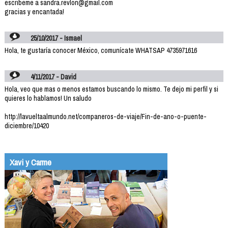
escribeme a sandra.revlon@gmail.com
gracias y encantada!
25/10/2017 - Ismael
Hola, te gustaría conocer México, comunícate WHATSAP 4735971616
4/11/2017 - David
Hola, veo que mas o menos estamos buscando lo mismo. Te dejo mi perfil y si
quieres lo hablamos! Un saludo
http://lavueltaalmundo.net/companeros-de-viaje/Fin-de-ano-o-puente-
diciembre/10420
Xavi y Carme