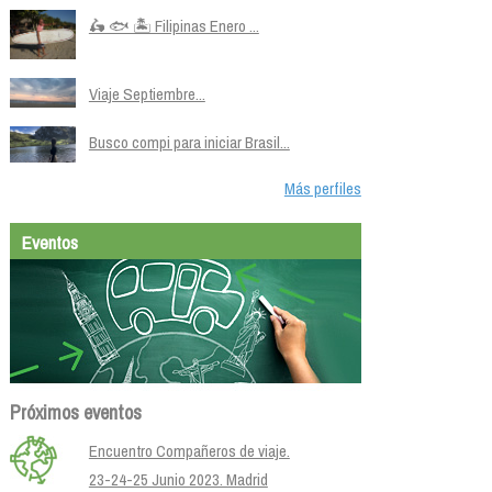
🛵 🐟 🏝️ Filipinas Enero ...
Viaje Septiembre...
Busco compi para iniciar Brasil...
Más perfiles
Eventos
Próximos eventos
Encuentro Compañeros de viaje.
23-24-25 Junio 2023. Madrid