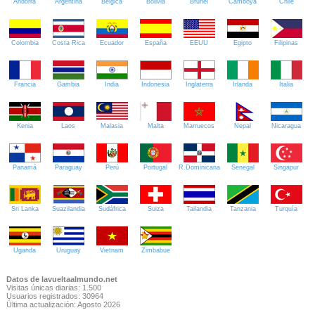
Andorra
Argentina
Bélgica
Bolivia
Brunei
Camboya
Chile
Colombia
Costa Rica
Ecuador
España
EEUU
Egipto
Filipinas
Francia
Gambia
India
Indonesia
Inglaterra
Irlanda
Italia
Kenia
Laos
Malasia
Malta
Marruecos
Nepal
Nicaragua
Panamá
Paraguay
Perú
Portugal
R.Dominicana
Senegal
Singapur
Sri Lanka
Suazilandia
Sudáfrica
Suiza
Tailandia
Tanzania
Turquía
Uganda
Uruguay
Vietnam
Zimbabue
Datos de lavueltaalmundo.net
Visitas únicas diarias: 1.500
Usuarios registrados: 30964
Última actualización: Agosto 2026