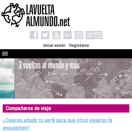
Iniciar sesión
Registrarse
Quienes somos
El proyecto
Blog
Viaja con nosotros
Camino solidario
Compañeros de viaje
Libros
Club de viajes
¿Quieres añadir tu perfil para que otros viajeros te
Compañeros de viaje
encuentren?