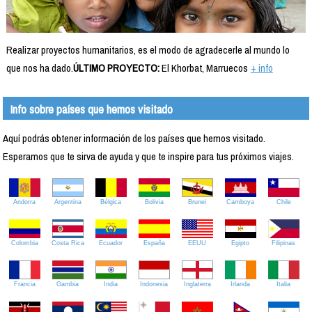
Realizar proyectos humanitarios, es el modo de agradecerle al mundo lo
que nos ha dado.
ÚLTIMO PROYECTO:
El Khorbat, Marruecos
+ info
Info sobre países que hemos visitado
Aquí podrás obtener información de los países que hemos visitado.
Esperamos que te sirva de ayuda y que te inspire para tus próximos viajes.
Andorra
Argentina
Bélgica
Bolivia
Brunei
Camboya
Chile
Colombia
Costa Rica
Ecuador
España
EEUU
Egipto
Filipinas
Francia
Gambia
India
Indonesia
Inglaterra
Irlanda
Italia