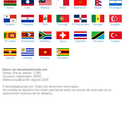
Kenia
Laos
Malasia
Malta
Marruecos
Nepal
Nicaragua
Panamá
Paraguay
Perú
Portugal
R.Dominicana
Senegal
Singapur
Sri Lanka
Suazilandia
Sudáfrica
Suiza
Tailandia
Tanzania
Turquía
Uganda
Uruguay
Vietnam
Zimbabue
Datos de lavueltaalmundo.net
Visitas únicas diarias: 1.500
Usuarios registrados: 30961
Última actualización: Agosto 2026
© lavueltaalmundo.net. Todos los derechos reservados.
Se prohíbe la reproducción total o parcial de todos los textos de esta web sin la
autorización expresa de los titulares.