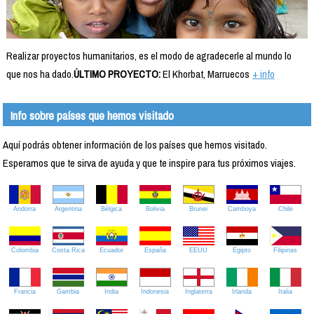
Realizar proyectos humanitarios, es el modo de agradecerle al mundo lo
que nos ha dado.
ÚLTIMO PROYECTO:
El Khorbat, Marruecos
+ info
Info sobre países que hemos visitado
Aquí podrás obtener información de los países que hemos visitado.
Esperamos que te sirva de ayuda y que te inspire para tus próximos viajes.
Andorra
Argentina
Bélgica
Bolivia
Brunei
Camboya
Chile
Colombia
Costa Rica
Ecuador
España
EEUU
Egipto
Filipinas
Francia
Gambia
India
Indonesia
Inglaterra
Irlanda
Italia