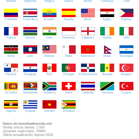
Andorra
Argentina
Bélgica
Bolivia
Brunei
Camboya
Chile
Colombia
Costa Rica
Ecuador
España
EEUU
Egipto
Filipinas
Francia
Gambia
India
Indonesia
Inglaterra
Irlanda
Italia
Kenia
Laos
Malasia
Malta
Marruecos
Nepal
Nicaragua
Panamá
Paraguay
Perú
Portugal
R.Dominicana
Senegal
Singapur
Sri Lanka
Suazilandia
Sudáfrica
Suiza
Tailandia
Tanzania
Turquía
Uganda
Uruguay
Vietnam
Zimbabue
Datos de lavueltaalmundo.net
Visitas únicas diarias: 1.500
Usuarios registrados: 30960
Última actualización: Agosto 2026