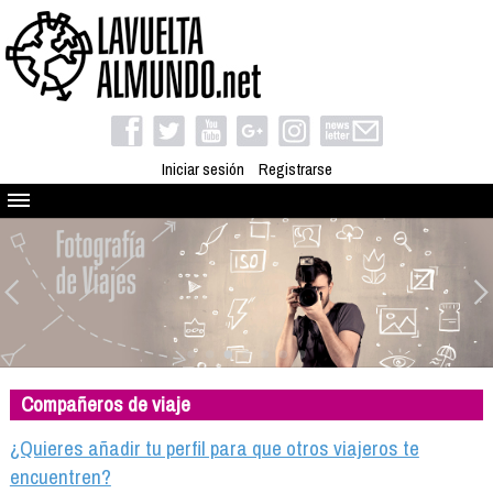
Iniciar sesión
Registrarse
Quienes somos
El proyecto
Blog
Viaja con nosotros
Camino solidario
Compañeros de viaje
Libros
Club de viajes
¿Quieres añadir tu perfil para que otros viajeros te
Compañeros de viaje
encuentren?