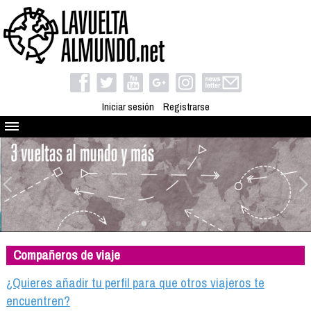
Iniciar sesión
Registrarse
Quienes somos
El proyecto
Blog
Viaja con nosotros
Camino solidario
Compañeros de viaje
Libros
Club de viajes
¿Quieres añadir tu perfil para que otros viajeros te
Compañeros de viaje
encuentren?