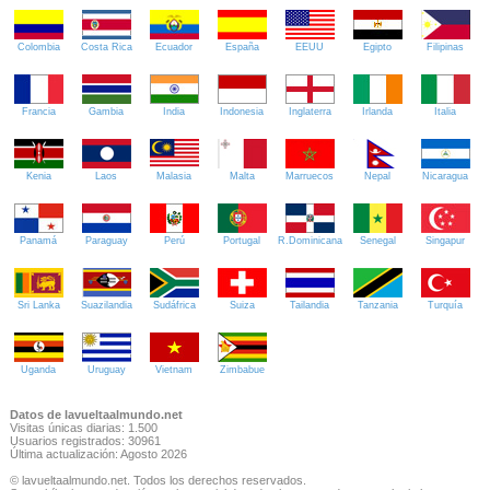
Colombia
Costa Rica
Ecuador
España
EEUU
Egipto
Filipinas
Francia
Gambia
India
Indonesia
Inglaterra
Irlanda
Italia
Kenia
Laos
Malasia
Malta
Marruecos
Nepal
Nicaragua
Panamá
Paraguay
Perú
Portugal
R.Dominicana
Senegal
Singapur
Sri Lanka
Suazilandia
Sudáfrica
Suiza
Tailandia
Tanzania
Turquía
Uganda
Uruguay
Vietnam
Zimbabue
Datos de lavueltaalmundo.net
Visitas únicas diarias: 1.500
Usuarios registrados: 30961
Última actualización: Agosto 2026
© lavueltaalmundo.net. Todos los derechos reservados.