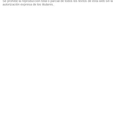
Se prohíbe la reproducción total o parcial de todos los textos de esta web sin la
autorización expresa de los titulares.