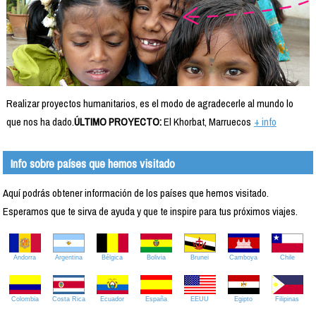
Realizar proyectos humanitarios, es el modo de agradecerle al mundo lo
que nos ha dado.
ÚLTIMO PROYECTO:
El Khorbat, Marruecos
+ info
Info sobre países que hemos visitado
Aquí podrás obtener información de los países que hemos visitado.
Esperamos que te sirva de ayuda y que te inspire para tus próximos viajes.
Andorra
Argentina
Bélgica
Bolivia
Brunei
Camboya
Chile
Colombia
Costa Rica
Ecuador
España
EEUU
Egipto
Filipinas