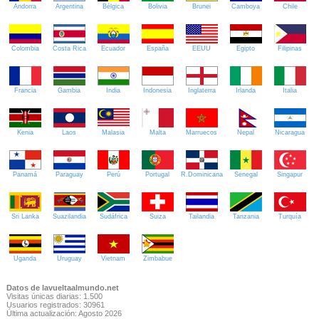
Andorra
Argentina
Bélgica
Bolivia
Brunei
Camboya
Chile
Colombia
Costa Rica
Ecuador
España
EEUU
Egipto
Filipinas
Francia
Gambia
India
Indonesia
Inglaterra
Irlanda
Italia
Kenia
Laos
Malasia
Malta
Marruecos
Nepal
Nicaragua
Panamá
Paraguay
Perú
Portugal
R.Dominicana
Senegal
Singapur
Sri Lanka
Suazilandia
Sudáfrica
Suiza
Tailandia
Tanzania
Turquía
Uganda
Uruguay
Vietnam
Zimbabue
Datos de lavueltaalmundo.net
Visitas únicas diarias: 1.500
Usuarios registrados: 30961
Última actualización: Agosto 2026