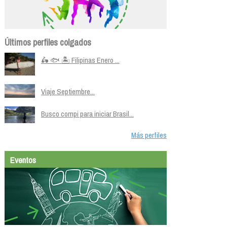
Últimos perfiles colgados
🛵 🐟 🏝️ Filipinas Enero ...
Viaje Septiembre...
Busco compi para iniciar Brasil...
Más perfiles
Eventos