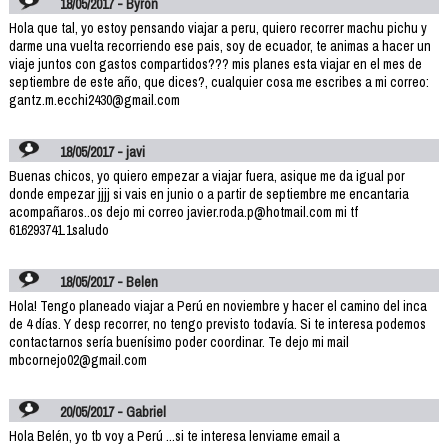
18/05/2017 - Byron
Hola que tal, yo estoy pensando viajar a peru, quiero recorrer machu pichu y
darme una vuelta recorriendo ese pais, soy de ecuador, te animas a hacer un
viaje juntos con gastos compartidos??? mis planes esta viajar en el mes de
septiembre de este año, que dices?, cualquier cosa me escribes a mi correo:
gantz.m.ecchi2430@gmail.com
18/05/2017 - javi
Buenas chicos, yo quiero empezar a viajar fuera, asique me da igual por
donde empezar jjjj si vais en junio o a partir de septiembre me encantaria
acompañaros..os dejo mi correo javier.roda.p@hotmail.com mi tf
616293741.1saludo
18/05/2017 - Belen
Hola! Tengo planeado viajar a Perú en noviembre y hacer el camino del inca
de 4 días. Y desp recorrer, no tengo previsto todavía. Si te interesa podemos
contactarnos sería buenísimo poder coordinar. Te dejo mi mail
mbcornejo02@gmail.com
20/05/2017 - Gabriel
Hola Belén, yo tb voy a Perú ...si te interesa lenviame email a