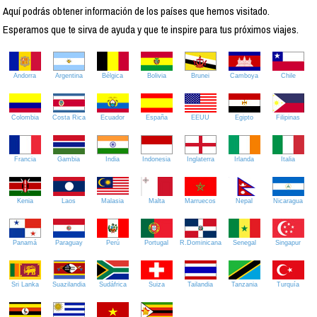
Aquí podrás obtener información de los países que hemos visitado.
Esperamos que te sirva de ayuda y que te inspire para tus próximos viajes.
Andorra
Argentina
Bélgica
Bolivia
Brunei
Camboya
Chile
Colombia
Costa Rica
Ecuador
España
EEUU
Egipto
Filipinas
Francia
Gambia
India
Indonesia
Inglaterra
Irlanda
Italia
Kenia
Laos
Malasia
Malta
Marruecos
Nepal
Nicaragua
Panamá
Paraguay
Perú
Portugal
R.Dominicana
Senegal
Singapur
Sri Lanka
Suazilandia
Sudáfrica
Suiza
Tailandia
Tanzania
Turquía