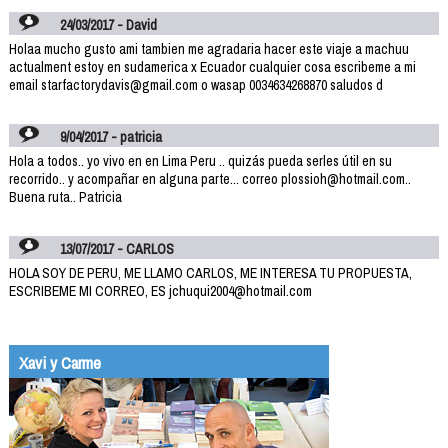
24/03/2017 - David
Holaa mucho gusto ami tambien me agradaria hacer este viaje a machuu
actualment estoy en sudamerica x Ecuador cualquier cosa escribeme a mi
email starfactorydavis@gmail.com o wasap 0034634268870 saludos d
9/04/2017 - patricia
Hola a todos.. yo vivo en en Lima Peru .. quizás pueda serles útil en su
recorrido.. y acompañar en alguna parte... correo plossioh@hotmail.com..
Buena ruta.. Patricia
13/07/2017 - CARLOS
HOLA SOY DE PERU, ME LLAMO CARLOS, ME INTERESA TU PROPUESTA,
ESCRIBEME MI CORREO, ES jchuqui2004@hotmail.com
Xavi y Carme