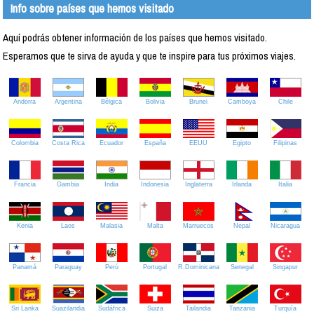
Info sobre países que hemos visitado
Aquí podrás obtener información de los países que hemos visitado.
Esperamos que te sirva de ayuda y que te inspire para tus próximos viajes.
Andorra
Argentina
Bélgica
Bolivia
Brunei
Camboya
Chile
Colombia
Costa Rica
Ecuador
España
EEUU
Egipto
Filipinas
Francia
Gambia
India
Indonesia
Inglaterra
Irlanda
Italia
Kenia
Laos
Malasia
Malta
Marruecos
Nepal
Nicaragua
Panamá
Paraguay
Perú
Portugal
R.Dominicana
Senegal
Singapur
Sri Lanka
Suazilandia
Sudáfrica
Suiza
Tailandia
Tanzania
Turquía