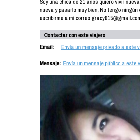
Soy una chica de 21 años quiero vivir nueva
nueva y pasarlo muy bien, No tengo ningún 
escribirme a mi correo gracy815@gmail.co
Contactar con este viajero
Email:
Envía un mensaje privado a este v
Mensaje:
Envía un mensaje público a este v