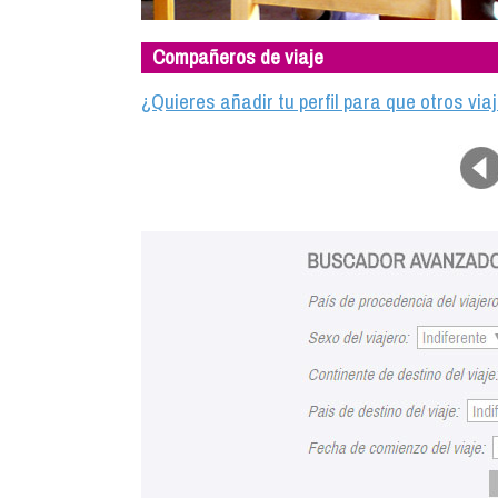
Compañeros de viaje
¿Quieres añadir tu perfil para que otros vi