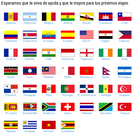
Esperamos que te sirva de ayuda y que te inspire para tus próximos viajes.
Andorra
Argentina
Bélgica
Bolivia
Brunei
Camboya
Chile
Colombia
Costa Rica
Ecuador
España
EEUU
Egipto
Filipinas
Francia
Gambia
India
Indonesia
Inglaterra
Irlanda
Italia
Kenia
Laos
Malasia
Malta
Marruecos
Nepal
Nicaragua
Panamá
Paraguay
Perú
Portugal
R.Dominicana
Senegal
Singapur
Sri Lanka
Suazilandia
Sudáfrica
Suiza
Tailandia
Tanzania
Turquía
Uganda
Uruguay
Vietnam
Zimbabue