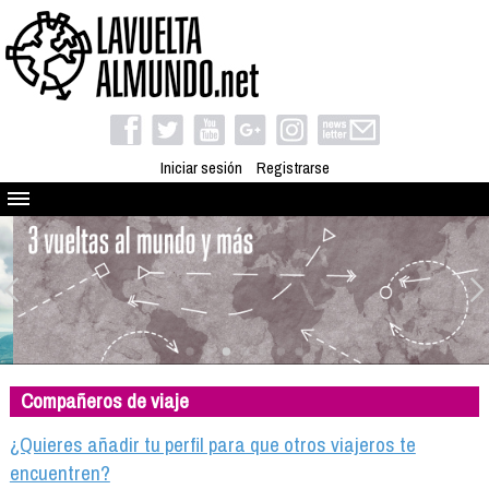
Iniciar sesión
Registrarse
Quienes somos
El proyecto
Blog
Viaja con nosotros
Camino solidario
Compañeros de viaje
Libros
Club de viajes
¿Quieres añadir tu perfil para que otros viajeros te
Compañeros de viaje
encuentren?